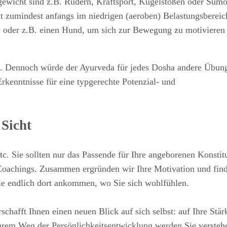
gewicht sind z.B. Rudern, Kraftsport, Kugelstoßen oder Sumo
t zumindest anfangs im niedrigen (aeroben) Belastungsbereic
pe oder z.B. einen Hund, um sich zur Bewegung zu motivieren
as. Dennoch würde der Ayurveda für jedes Dosha andere Übun
rkenntnisse für eine typgerechte Potenzial- und
Sicht
etc. Sie sollten nur das Passende für Ihre angeborenen Konstit
s Coachings. Zusammen ergründen wir Ihre Motivation und fin
 Sie endlich dort ankommen, wo Sie sich wohlfühlen.
chafft Ihnen einen neuen Blick auf sich selbst: auf Ihre Stär
hrem Weg der Persönlichkeitsentwicklung werden Sie versteh