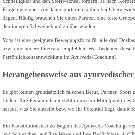
Schnelligkeit und den Stoffwechsel fördern. Je nach Körper
Ringen geeignet. Ausdauersportarten sollten bei Übergewich
liegen. Häufig brauchen Sie einen Partner, eine feste Grup
den inneren Schweinehund zu überwinden.
Yoga ist eine geeignete Bewegungsform für alle drei Dosh
bzw. eine andere Intensität empfehlen. Was bedeuten diese E
Persönlichkeitsentwicklung im Ayurveda-Coaching?
Herangehensweise aus ayurvedischer 
Es gibt keinen grundsätzlich falschen Beruf, Partner, Sport 
finden. Ihre Persönlichkeit steht immer im Mittelpunkt de
heraus, was Sie antreibt bzw. wo Ihr Potential liegt, damit
Ein Konstitutionstest zu Beginn des Ayurveda-Coachings vers
und Schwächen, auf Ihre Werte und Ihre Bedürfnisse. Auf I