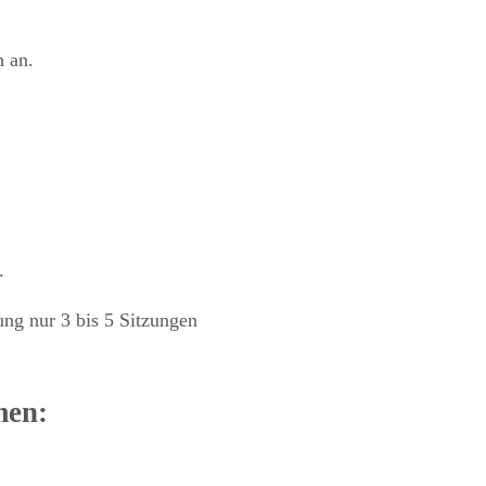
h an.
.
ng nur 3 bis 5 Sitzungen
men: