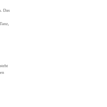
n. Das
Tanz,
steht
den