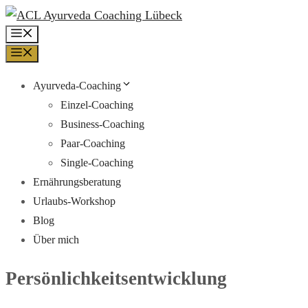
Zum
Inhalt
Menü
springen
Menü
Ayurveda-Coaching
Einzel-Coaching
Business-Coaching
Paar-Coaching
Single-Coaching
Ernährungsberatung
Urlaubs-Workshop
Blog
Über mich
Persönlichkeitsentwicklung