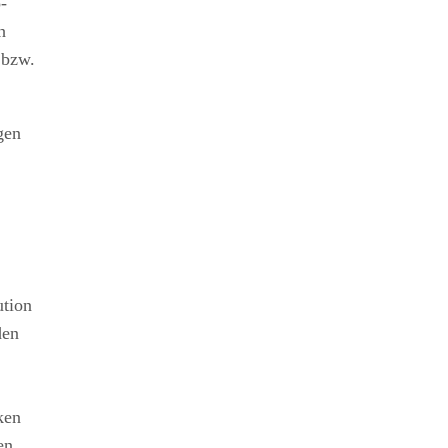
-
h
 bzw.
gen
ution
den
ken
en,